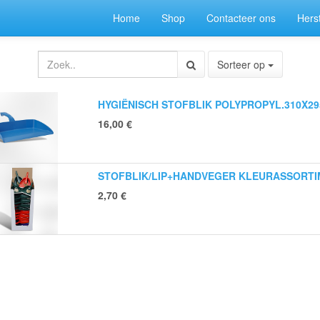
Home
Shop
Contacteer ons
Herst
Sorteer op
HYGIËNISCH STOFBLIK POLYPROPYL.310X2
16,00
€
STOFBLIK/LIP+HANDVEGER KLEURASSORTIM
2,70
€