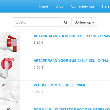
Home
Shop
Contacteer ons
Herst
Sorteer op
AFTAPKRAAN VOOR BUS 1X5L/1X10L - DIN45
8,10
€
AFTAPKRAAN VOOR BUS 2X5L/4X5L - DIN42
5,30
€
VERDEELPOMPJE DREFT 20ML
0,60
€
POMP 30ML KUNSTSTOF VOOR 5L VERPAKK