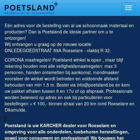
Toggl
naviga
Eén adres voor de bestelling van al uw schoonmaak materiaal en
producten? Dan is Poetsland de ideale partner om u te
ontzorgen!
Wij ontvangen u graag op de nieuwe locatie
ONLEDEGOEDSTRAAT 89A Roeselare - vlakbij R 32.
CORONA maatregelen! Poetsland winkel is open , maar blijf
rekening houden met alle veiligheidsmaatregelen: max 3
personen, handen ontsmetten bij aankomst, mondmasker
vooraleer de winkel wordt betreden en voldoende afstand
behouden van min 1.5 m. Bestel via info@poetsland.be en kom
uw pakket afhalen tussen 9 en 17u of op afspraak. Professionals
worden beleverd op adres en ook bij particulieren voor
bestellingen + € 100,- binnen straal van 20 km rond Roeselare en
Diksmuide.
Poetsland is uw KARCHER dealer voor Roeselare en
omgeving voor alle onderdelen, toebehoren herstellingen,
zowel voor consument en professional! We bouwen het