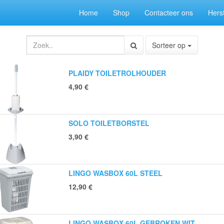
Home
Shop
Contacteer ons
Herst
Sorteer op
PLAIDY TOILETROLHOUDER
4,90
€
SOLO TOILETBORSTEL
3,90
€
LINGO WASBOX 60L STEEL
12,90
€
LINGO WASBOX 60L GEBROKEN WIT