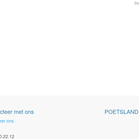
be
cteer met ons
POETSLAND
eer ons
0.22.12