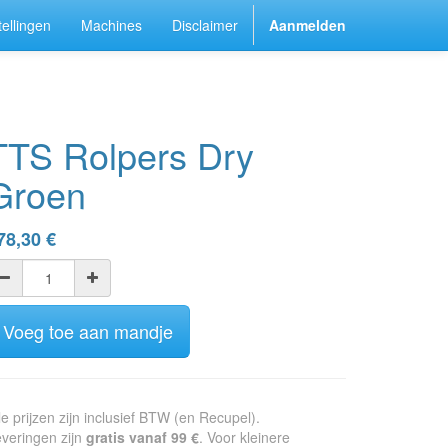
ellingen
Machines
Disclaimer
Aanmelden
TTS Rolpers Dry
Groen
78,30
€
Voeg toe aan mandje
le prijzen zijn inclusief BTW (en Recupel).
veringen zijn
gratis vanaf 99 €
. Voor kleinere