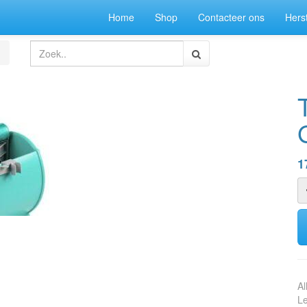
Home
Shop
Contacteer ons
Herst
1
Al
Le