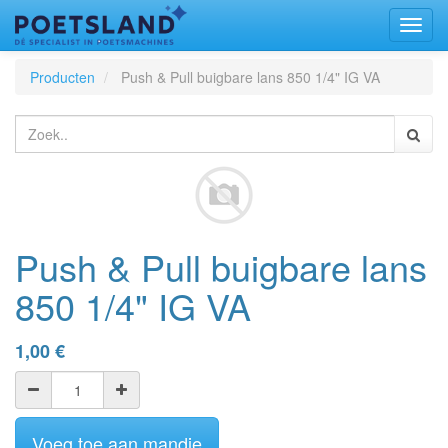
Toggl
naviga
Producten
Push & Pull buigbare lans 850 1/4" IG VA
Push & Pull buigbare lans
850 1/4" IG VA
1,00
€
Voeg toe aan mandje