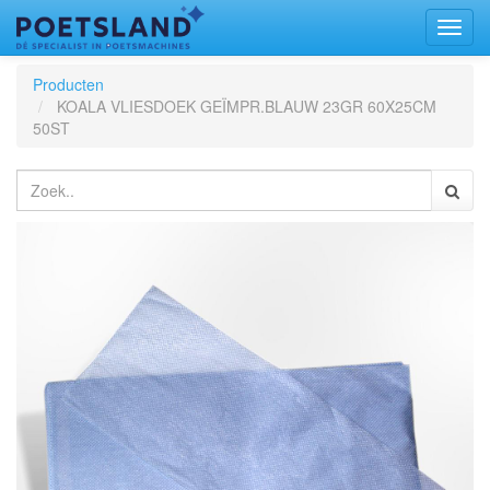
Toggl
naviga
Producten
KOALA VLIESDOEK GEÏMPR.BLAUW 23GR 60X25CM
50ST