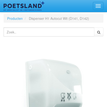
Toggl
naviga
Producten
Dispenser H1 Autocut Wit (D141, D142)