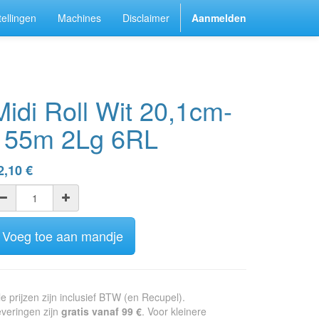
ellingen
Machines
Disclaimer
Aanmelden
Midi Roll Wit 20,1cm-
155m 2Lg 6RL
2,10
€
Voeg toe aan mandje
le prijzen zijn inclusief BTW (en Recupel).
veringen zijn
gratis vanaf 99 €
. Voor kleinere