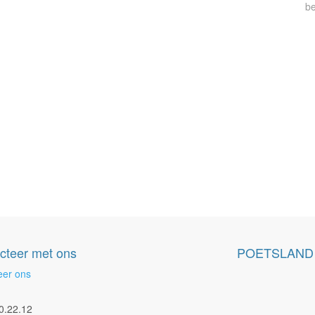
be
cteer met ons
POETSLAND
eer ons
0.22.12