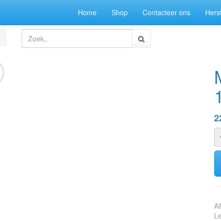
Home
Shop
Contacteer ons
Herst
2
Al
Le