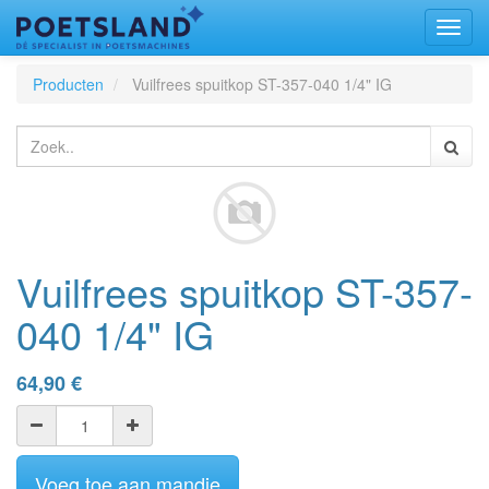
Toggl
naviga
Producten
Vuilfrees spuitkop ST-357-040 1/4" IG
Vuilfrees spuitkop ST-357-
040 1/4" IG
64,90
€
Voeg toe aan mandje