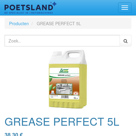
Toggl
naviga
Producten
GREASE PERFECT 5L
GREASE PERFECT 5L
38,30
€