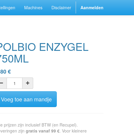
ellingen
Machines
Disclaimer
Aanmelden
POLBIO ENZYGEL
750ML
,80
€
Voeg toe aan mandje
le prijzen zijn inclusief BTW (en Recupel).
veringen zijn
gratis vanaf 99 €
. Voor kleinere