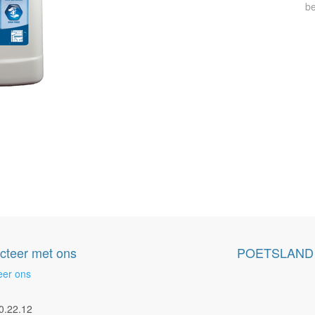
be
cteer met ons
POETSLAND
eer ons
0.22.12