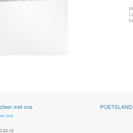
Al
Le
be
cteer met ons
POETSLAND
eer ons
0.22.12