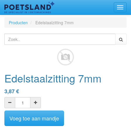
Toggl
naviga
Producten
Edelstaalzitting 7mm
Edelstaalzitting 7mm
3,87
€
Voeg toe aan mandje