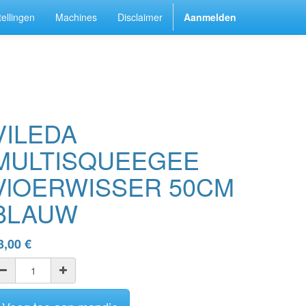
ellingen
Machines
Disclaimer
Aanmelden
VILEDA
MULTISQUEEGEE
VlOERWISSER 50CM
BLAUW
3,00
€