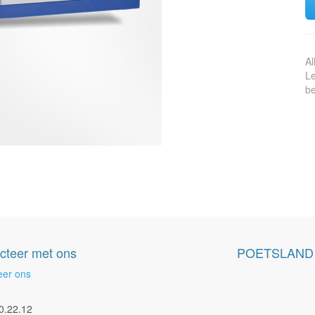
Al
Le
be
cteer met ons
POETSLAND
eer ons
0.22.12