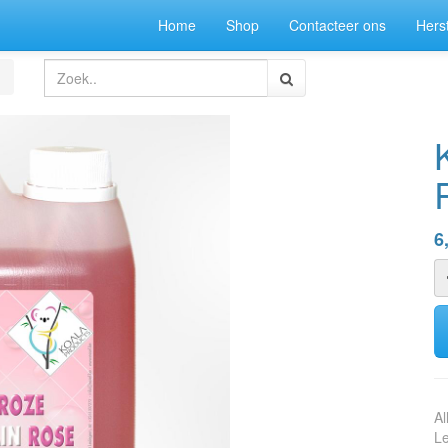
Home
Shop
Contacteer ons
Herst
6
Al
Le