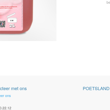
be
cteer met ons
POETSLAND
eer ons
0.22.12