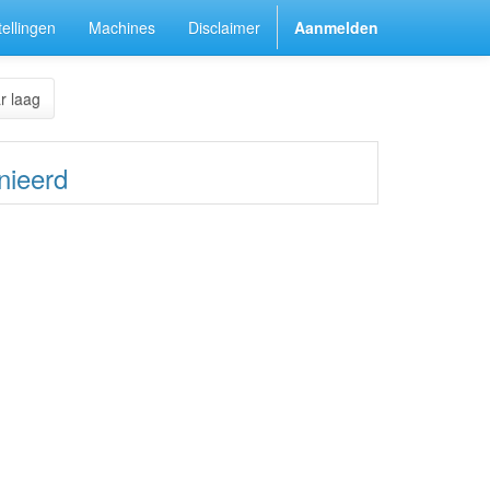
ellingen
Machines
Disclaimer
Aanmelden
r laag
nieerd