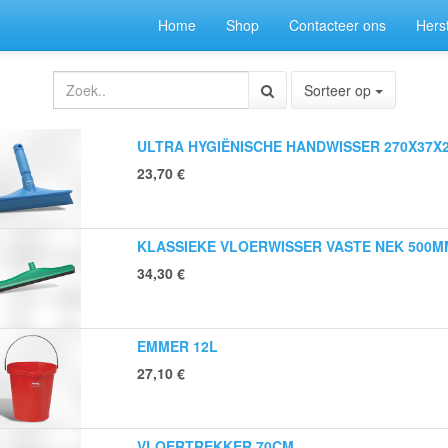
Home
Shop
Contacteer ons
Herst
Sorteer op
ULTRA HYGIËNISCHE HANDWISSER 270X37
23,70
€
KLASSIEKE VLOERWISSER VASTE NEK 500
34,30
€
EMMER 12L
27,10
€
VLOERTREKKER 70CM