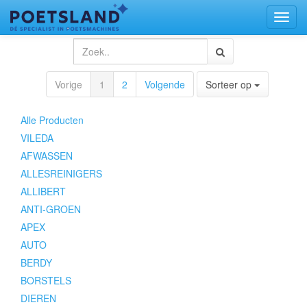
Toggl
naviga
Vorige
1
2
Volgende
Sorteer op
Alle Producten
VILEDA
AFWASSEN
ALLESREINIGERS
ALLIBERT
ANTI-GROEN
APEX
AUTO
BERDY
BORSTELS
DIEREN