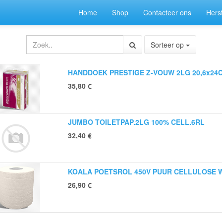
Home
Shop
Contacteer ons
Herst
Sorteer op
HANDDOEK PRESTIGE Z-VOUW 2LG 20,6x24C
35,80
€
JUMBO TOILETPAP.2LG 100% CELL.6RL
32,40
€
KOALA POETSROL 450V PUUR CELLULOSE W
26,90
€